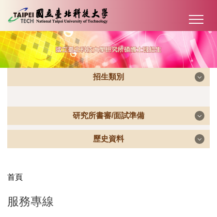
跳
到
主
要
內
容
招生類別
區
研究所書審/面試準備
招生類別
歷史資料
研究所書審/面試準備
碩士班甄試招生
歷史資料
首頁
碩士班書審/面試準備
博士班甄試招生
服務專線
招生簡章及統計資料
博士班書審/面試準備
碩士班一般招生