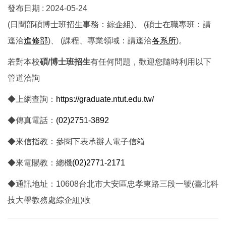
發布日期 :
2024-05-24
歷屆試題
博士班一般招生
(日間部碩博士班招生事務：
綜企組
)、 (碩士在職專班：請
逕洽
進修部
)、 (課程、專業領域：請逕洽
各系所
)。
產碩專班招生
若對本校
碩/博士班招生
有任何問題，歡迎您隨時利用以下
管道洽詢
◆上網查詢：
https://graduate.ntut.edu.tw/
◆傳真電話：
(02)2751-3892
◆來信指教：參閱下表承辦人電子信箱
◆來電賜教：總機
(02)2771-2171
◆通訊地址：10608台北市大安區忠孝東路三段一號(臺北科
技大學教務處綜企組)收