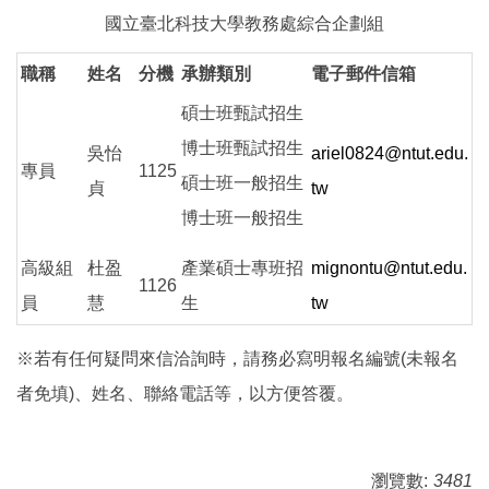
國立臺北科技大學教務處綜合企劃組
職稱
姓名
分機
承辦類別
電子郵件信箱
碩士班甄試招生
博士班甄試招生
吳怡
ariel0824@ntut.edu.
專員
1125
碩士班一般招生
貞
tw
博士班一般招生
高級組
杜盈
產業碩士專班招
mignontu@ntut.edu.
1126
員
慧
生
tw
※若有任何疑問來信洽詢時，請務必寫明報名編號(未報名
者免填)、姓名、聯絡電話等，以方便答覆。
瀏覽數:
3481